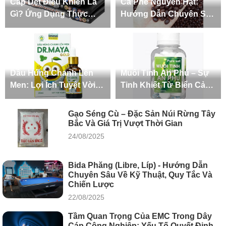
Cáp Dẹt Điều Khiển Là
Cà Phê Nguyên Hạt:
Gì? Ứng Dụng Thực
Hướng Dẫn Chuyên Sâu
Tiễn Trong Công Nghiệp
Từ Khái Niệm, Phân Loại
Đến Cách Chọn Mua Và
Bảo Quản Chuẩn
Dầu Húng Chanh Lên
Muối Tinh An Phú – Sự
Men: Lợi Ích Tuyệt Vời
Tinh Khiết Từ Biển Cả
Cho Sức Khỏe và Sắc
Đến Gian Bếp Việt
Đẹp
Gạo Séng Cù – Đặc Sản Núi Rừng Tây
Bắc Và Giá Trị Vượt Thời Gian
24/08/2025
Bida Phăng (Libre, Líp) - Hướng Dẫn
Chuyên Sâu Về Kỹ Thuật, Quy Tắc Và
Chiến Lược
22/08/2025
Tầm Quan Trọng Của EMC Trong Dây
Cáp Công Nghiệp: Yếu Tố Quyết Định