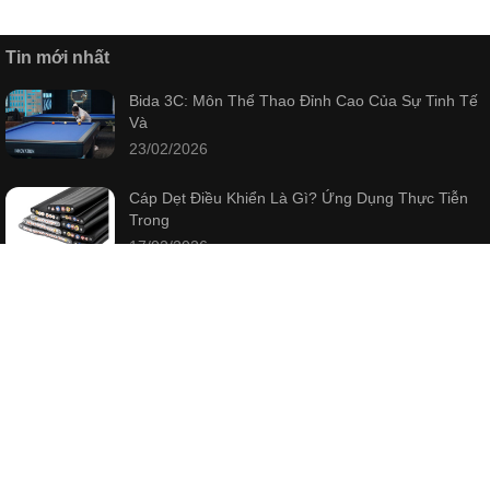
Tin mới nhất
Bida 3C: Môn Thể Thao Đỉnh Cao Của Sự Tinh Tế
Và
23/02/2026
Cáp Dẹt Điều Khiển Là Gì? Ứng Dụng Thực Tiễn
Trong
17/02/2026
Cà Phê Nguyên Hạt: Hướng Dẫn Chuyên Sâu Từ
Khái
12/02/2026
Bài viết mới nhất
Bida 3C: Môn Thể Thao Đỉnh Cao Của Sự Tinh Tế
Và
23/02/2026