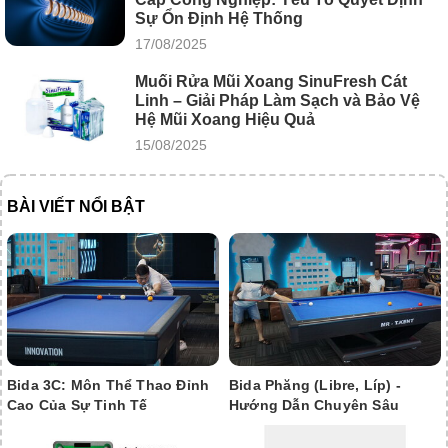
Sự Ổn Định Hệ Thống
17/08/2025
Muối Rửa Mũi Xoang SinuFresh Cát
Linh – Giải Pháp Làm Sạch và Bảo Vệ
Hệ Mũi Xoang Hiệu Quả
15/08/2025
BÀI VIẾT NỔI BẬT
Bida 3C: Môn Thể Thao Đỉnh
Bida Phăng (Libre, Líp) -
Cao Của Sự Tinh Tế
Hướng Dẫn Chuyên Sâu