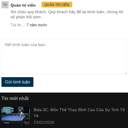
TV
Quản trị viên
QUẢN TRỊ VIÊN
Xin chào quý khách. Quý khách hãy để lại bình luận, chúng tôi
sẽ phản hồi sớm
.
Trả lời
7 năm trước
Gửi bình luận
Tin mới nhất
Bida 3C: Môn Thể Thao Đỉnh Cao Của Sự Tinh Tế
Và
23/02/2026