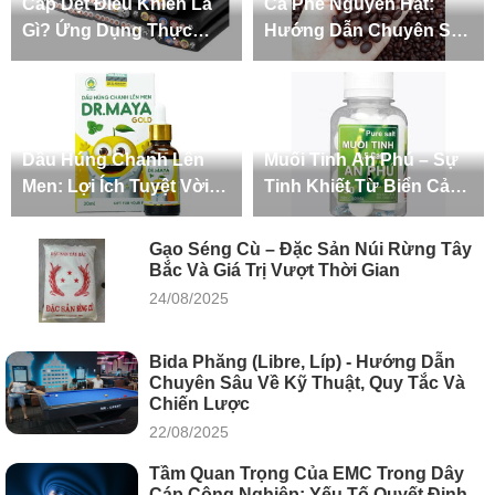
Cáp Dẹt Điều Khiển Là
Cà Phê Nguyên Hạt:
Gì? Ứng Dụng Thực
Hướng Dẫn Chuyên Sâu
Tiễn Trong Công Nghiệp
Từ Khái Niệm, Phân Loại
Đến Cách Chọn Mua Và
Bảo Quản Chuẩn
Dầu Húng Chanh Lên
Muối Tinh An Phú – Sự
Men: Lợi Ích Tuyệt Vời
Tinh Khiết Từ Biển Cả
Cho Sức Khỏe và Sắc
Đến Gian Bếp Việt
Đẹp
Gạo Séng Cù – Đặc Sản Núi Rừng Tây
Bắc Và Giá Trị Vượt Thời Gian
24/08/2025
Bida Phăng (Libre, Líp) - Hướng Dẫn
Chuyên Sâu Về Kỹ Thuật, Quy Tắc Và
Chiến Lược
22/08/2025
Tầm Quan Trọng Của EMC Trong Dây
Cáp Công Nghiệp: Yếu Tố Quyết Định