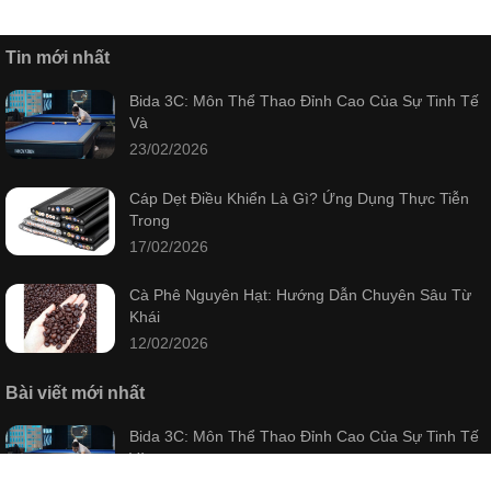
Tin mới nhất
Bida 3C: Môn Thể Thao Đỉnh Cao Của Sự Tinh Tế
Và
23/02/2026
Cáp Dẹt Điều Khiển Là Gì? Ứng Dụng Thực Tiễn
Trong
17/02/2026
Cà Phê Nguyên Hạt: Hướng Dẫn Chuyên Sâu Từ
Khái
12/02/2026
Bài viết mới nhất
Bida 3C: Môn Thể Thao Đỉnh Cao Của Sự Tinh Tế
Và
23/02/2026