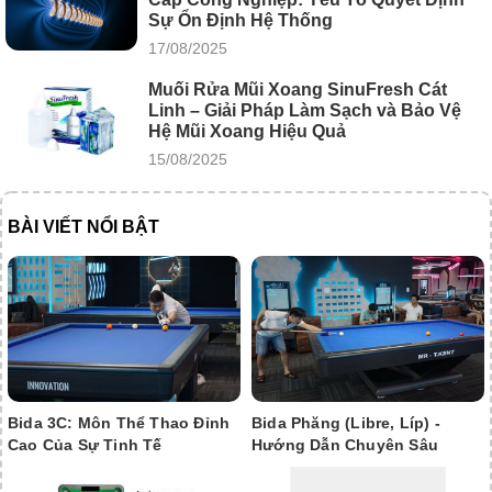
Sự Ổn Định Hệ Thống
17/08/2025
Muối Rửa Mũi Xoang SinuFresh Cát
Linh – Giải Pháp Làm Sạch và Bảo Vệ
Hệ Mũi Xoang Hiệu Quả
15/08/2025
BÀI VIẾT NỔI BẬT
Bida 3C: Môn Thể Thao Đỉnh
Bida Phăng (Libre, Líp) -
Cao Của Sự Tinh Tế
Hướng Dẫn Chuyên Sâu