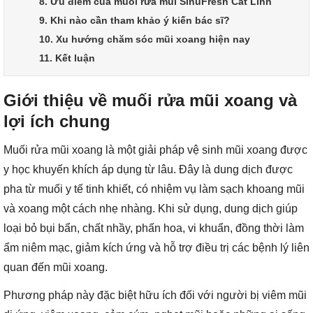
8. Ưu điểm của muối rửa mũi SinuFresh Cát Linh
9. Khi nào cần tham khảo ý kiến bác sĩ?
10. Xu hướng chăm sóc mũi xoang hiện nay
11. Kết luận
Giới thiệu về muối rửa mũi xoang và
lợi ích chung
Muối rửa mũi xoang là một giải pháp vệ sinh mũi xoang được
y học khuyến khích áp dụng từ lâu. Đây là dung dịch được
pha từ muối y tế tinh khiết, có nhiệm vụ làm sạch khoang mũi
và xoang một cách nhẹ nhàng. Khi sử dụng, dung dịch giúp
loại bỏ bụi bẩn, chất nhầy, phấn hoa, vi khuẩn, đồng thời làm
ẩm niêm mạc, giảm kích ứng và hỗ trợ điều trị các bệnh lý liên
quan đến mũi xoang.
Phương pháp này đặc biệt hữu ích đối với người bị viêm mũi