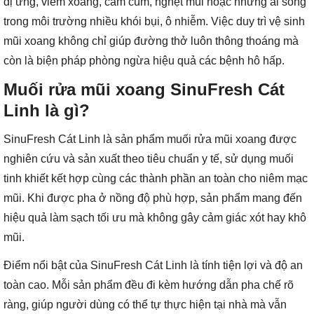
dị ứng, viêm xoang, cảm cúm, nghẹt mũi hoặc những ai sống
trong môi trường nhiều khói bụi, ô nhiễm. Việc duy trì vệ sinh
mũi xoang không chỉ giúp đường thở luôn thông thoáng mà
còn là biện pháp phòng ngừa hiệu quả các bệnh hô hấp.
Muối rửa mũi xoang SinuFresh Cát
Linh là gì?
SinuFresh Cát Linh là sản phẩm muối rửa mũi xoang được
nghiên cứu và sản xuất theo tiêu chuẩn y tế, sử dụng muối
tinh khiết kết hợp cùng các thành phần an toàn cho niêm mạc
mũi. Khi được pha ở nồng độ phù hợp, sản phẩm mang đến
hiệu quả làm sạch tối ưu mà không gây cảm giác xót hay khô
mũi.
Điểm nổi bật của SinuFresh Cát Linh là tính tiện lợi và độ an
toàn cao. Mỗi sản phẩm đều đi kèm hướng dẫn pha chế rõ
ràng, giúp người dùng có thể tự thực hiện tại nhà mà vẫn