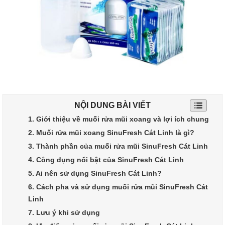
NỘI DUNG BÀI VIẾT
1. Giới thiệu về muối rửa mũi xoang và lợi ích chung
2. Muối rửa mũi xoang SinuFresh Cát Linh là gì?
3. Thành phần của muối rửa mũi SinuFresh Cát Linh
4. Công dụng nổi bật của SinuFresh Cát Linh
5. Ai nên sử dụng SinuFresh Cát Linh?
6. Cách pha và sử dụng muối rửa mũi SinuFresh Cát
Linh
7. Lưu ý khi sử dụng