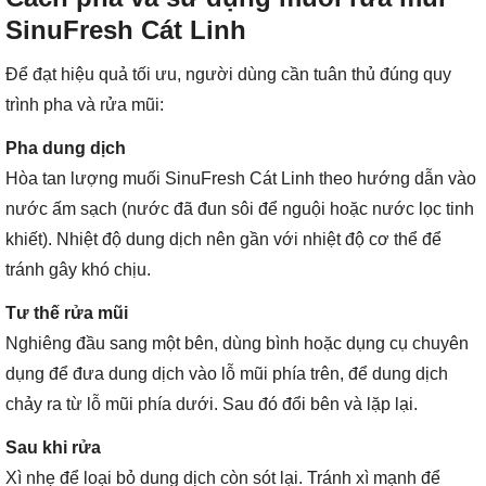
SinuFresh Cát Linh
Để đạt hiệu quả tối ưu, người dùng cần tuân thủ đúng quy
trình pha và rửa mũi:
Pha dung dịch
Hòa tan lượng muối SinuFresh Cát Linh theo hướng dẫn vào
nước ấm sạch (nước đã đun sôi để nguội hoặc nước lọc tinh
khiết). Nhiệt độ dung dịch nên gần với nhiệt độ cơ thể để
tránh gây khó chịu.
Tư thế rửa mũi
Nghiêng đầu sang một bên, dùng bình hoặc dụng cụ chuyên
dụng để đưa dung dịch vào lỗ mũi phía trên, để dung dịch
chảy ra từ lỗ mũi phía dưới. Sau đó đổi bên và lặp lại.
Sau khi rửa
Xì nhẹ để loại bỏ dung dịch còn sót lại. Tránh xì mạnh để