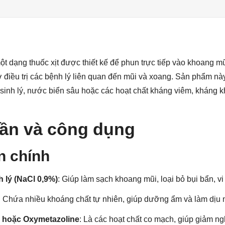
u
ột dạng thuốc xịt được thiết kế để phun trực tiếp vào khoang mũ
ợ điều trị các bệnh lý liên quan đến mũi và xoang. Sản phẩm n
inh lý, nước biển sâu hoặc các hoạt chất kháng viêm, kháng k
ần và công dụng
n chính
 lý (NaCl 0,9%)
: Giúp làm sạch khoang mũi, loại bỏ bụi bẩn, v
: Chứa nhiều khoáng chất tự nhiên, giúp dưỡng ẩm và làm dịu
e hoặc Oxymetazoline
: Là các hoạt chất co mạch, giúp giảm n