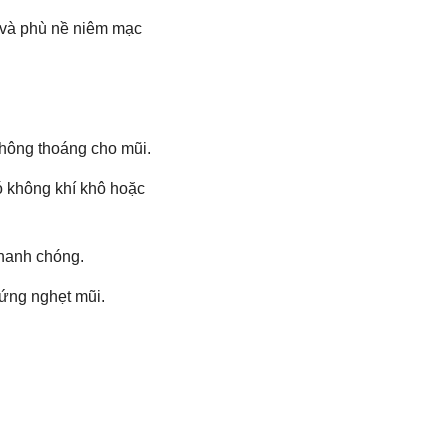
m và phù nề niêm mạc
 thông thoáng cho mũi.
có không khí khô hoặc
nhanh chóng.
hứng nghẹt mũi.