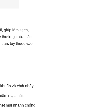
i, giúp làm sạch,
ày thường chứa các
huẩn, tùy thuộc vào
i khuẩn và chất nhầy.
 niêm mạc mũi.
ghẹt mũi nhanh chóng.