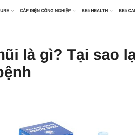
TURE
CÁP ĐIỆN CÔNG NGHIỆP
BE5 HEALTH
BE5 CA
ũi là gì? Tại sao l
 bệnh