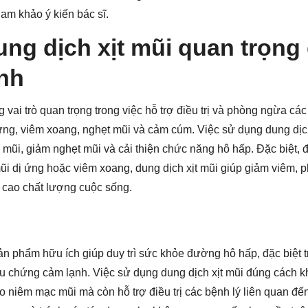
am khảo ý kiến bác sĩ.
ung dịch xịt mũi quan trọng 
nh
g vai trò quan trọng trong việc hỗ trợ điều trị và phòng ngừa c
ứng, viêm xoang, nghẹt mũi và cảm cúm. Việc sử dụng dung dịc
mũi, giảm nghẹt mũi và cải thiện chức năng hô hấp. Đặc biệt,
ũi dị ứng hoặc viêm xoang, dung dịch xịt mũi giúp giảm viêm, p
 cao chất lượng cuộc sống.
sản phẩm hữu ích giúp duy trì sức khỏe đường hô hấp, đặc biệt 
ệu chứng cảm lạnh. Việc sử dụng dung dịch xịt mũi đúng cách k
niêm mạc mũi mà còn hỗ trợ điều trị các bệnh lý liên quan đế