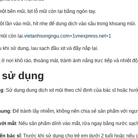
một bên mũi, bịt lỗ mũi còn lại bằng ngón tay.
t lần vào mũi, hít nhẹ để dung dịch vào sâu trong khoang mũi.
mũi còn lại.
vietanhsongngu.com+1vnexpress.net+1
u khi sử dụng, lau sạch đầu xịt và đậy nắp lại.
ịt ở nơi khô ráo, thoáng mát, tránh ánh nắng trực tiếp và nhiệt độ
i sử dụng
ng
: Sử dụng dung dịch xịt mũi theo chỉ định của bác sĩ hoặc hư
hung
: Để tránh lây nhiễm, không nên chia sẻ sản phẩm với ngư
với mắt
: Nếu sản phẩm dính vào mắt, rửa ngay bằng nước sạc
ến bác sĩ
: Trước khi sử dụng cho trẻ em dưới 2 tuổi hoặc nếu 