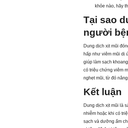
khỏe nào, hãy th
Tại sao d
người bệ
Dung dịch xịt mũi đón
hấp như viêm mũi dị 
giúp làm sạch khoang 
có triệu chứng viêm m
nghẹt mũi, từ đó nâng
Kết luận
Dung dịch xịt mũi là 
nhiễm hoặc khi có tri
sạch và dưỡng ẩm cho 