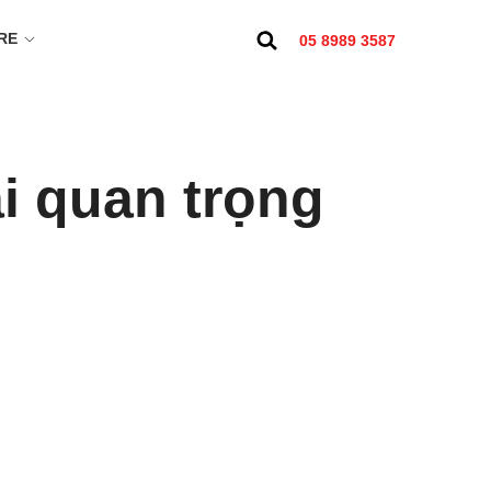
RE
05 8989 3587
ại quan trọng