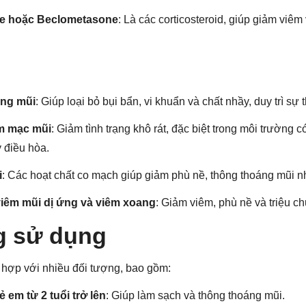
e hoặc Beclometasone
: Là các corticosteroid, giúp giảm viê
ng mũi
: Giúp loại bỏ bụi bẩn, vi khuẩn và chất nhầy, duy trì sự
m mạc mũi
: Giảm tình trạng khô rát, đặc biệt trong môi trường 
 điều hòa.
i
: Các hoạt chất co mạch giúp giảm phù nề, thông thoáng mũi 
 viêm mũi dị ứng và viêm xoang
: Giảm viêm, phù nề và triệu c
g sử dụng
 hợp với nhiều đối tượng, bao gồm:
ẻ em từ 2 tuổi trở lên
: Giúp làm sạch và thông thoáng mũi.