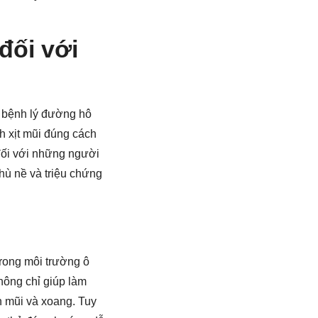
đối với
ác bệnh lý đường hô
h xịt mũi đúng cách
 đối với những người
hù nề và triệu chứng
trong môi trường ô
hông chỉ giúp làm
n mũi và xoang. Tuy