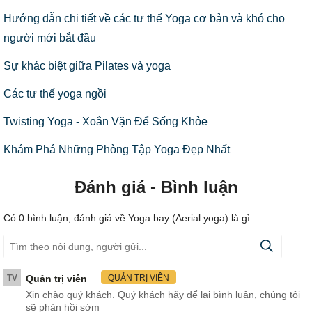
Hướng dẫn chi tiết về các tư thế Yoga cơ bản và khó cho
người mới bắt đầu
Sự khác biệt giữa Pilates và yoga
Các tư thế yoga ngồi
Twisting Yoga - Xoắn Vặn Để Sống Khỏe
Khám Phá Những Phòng Tập Yoga Đẹp Nhất
Đánh giá - Bình luận
Có
0
bình luận, đánh giá
về Yoga bay (Aerial yoga) là gì
TV
Quản trị viên
QUẢN TRỊ VIÊN
Xin chào quý khách. Quý khách hãy để lại bình luận, chúng tôi
sẽ phản hồi sớm