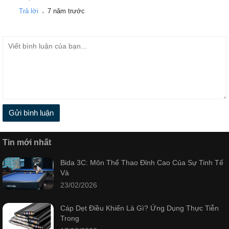
.
Trả lời
7 năm trước
Gửi bình luận
Tin mới nhất
Bida 3C: Môn Thể Thao Đỉnh Cao Của Sự Tinh Tế
Và
23/02/2026
Cáp Dẹt Điều Khiển Là Gì? Ứng Dụng Thực Tiễn
Trong