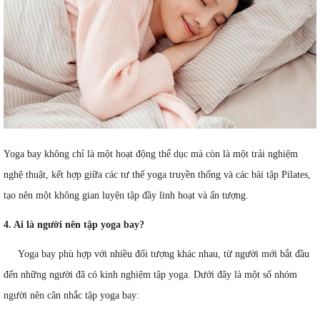
Yoga bay không chỉ là một hoạt động thể dục mà còn là một trải nghiệm
nghệ thuật, kết hợp giữa các tư thế yoga truyền thống và các bài tập Pilates,
tạo nên một không gian luyện tập đầy linh hoạt và ấn tượng.
4. Ai là người nên tập yoga bay?
Yoga bay phù hợp với nhiều đối tượng khác nhau, từ người mới bắt đầu
đến những người đã có kinh nghiệm tập yoga. Dưới đây là một số nhóm
người nên cân nhắc tập yoga bay: