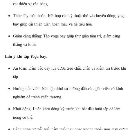
cải thiện sự cân bằng.
Thúc đẩy tuần hoàn: Kết hợp các kỹ thuật thở và chuyển động, yoga
bay giúp cải thiện tuần hoàn máu và hệ tiêu hóa.
Giảm căng thẳng: Tập yoga bay giúp thư giãn tâm trí, giảm căng
thẳng và lo âu.
Lưu ý khi tập Yoga bay:
An toàn: Đảm bảo dây lụa được treo chắc chắn và kiểm tra trước khi
tập.
Hướng dẫn viên: Nên tập dưới sự hướng dẫn của giáo viên có kinh
nghiệm để tránh chấn thương.
Khởi động: Luôn khởi động kỹ trước khi bắt đầu buổi tập để làm
nóng cơ thể.
Lắng nghe cơ thể: Nếu cảm thấy đau hoặc không thoải mái, hãy dừng