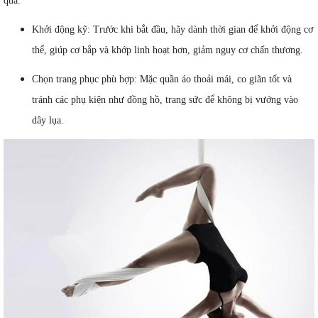
quả:
Khởi động kỹ: Trước khi bắt đầu, hãy dành thời gian để khởi động cơ
thể, giúp cơ bắp và khớp linh hoạt hơn, giảm nguy cơ chấn thương.
Chọn trang phục phù hợp: Mặc quần áo thoải mái, co giãn tốt và
tránh các phụ kiện như đồng hồ, trang sức để không bị vướng vào
dây lụa.