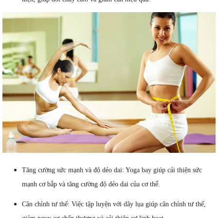
Tăng cường sức mạnh và độ dẻo dai: Yoga bay giúp cải thiện sức
mạnh cơ bắp và tăng cường độ dẻo dai của cơ thể.
Cân chỉnh tư thế: Việc tập luyện với dây lụa giúp cân chỉnh tư thế,