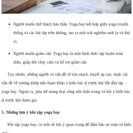
Người muốn thử thách bản thân: Yoga bay kết hợp giữa yoga truyền
thống và các bài tập trên không, tạo ra một trải nghiệm mới lạ và thú
vị.
Người muốn giảm cân: Yoga bay là một hình thức tập luyện toàn
diện, giúp đốt cháy calo và hỗ trợ giảm cân.
Tuy nhiên, những người có vấn đề về tim mạch, huyết áp cao, hoặc các
vấn đề về xương khớp nên tham khảo ý kiến bác sĩ trước khi bắt đầu tập
yoga bay. Ngoài ra, phụ nữ mang thai cũng nên thận trọng và hỏi ý kiến bác
sĩ trước khi tham gia.
5. Những lưu ý khi tập yoga bay
Khi tập yoga bay, có một số lưu ý quan trọng để đảm bảo an toàn và hiệu