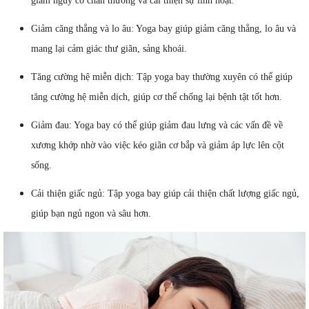
giảm nguy cơ chấn thương và cải thiện sự linh hoạt.
Giảm căng thẳng và lo âu: Yoga bay giúp giảm căng thẳng, lo âu và
mang lại cảm giác thư giãn, sảng khoái.
Tăng cường hệ miễn dịch: Tập yoga bay thường xuyên có thể giúp
tăng cường hệ miễn dịch, giúp cơ thể chống lại bệnh tật tốt hơn.
Giảm đau: Yoga bay có thể giúp giảm đau lưng và các vấn đề về
xương khớp nhờ vào việc kéo giãn cơ bắp và giảm áp lực lên cột
sống.
Cải thiện giấc ngủ: Tập yoga bay giúp cải thiện chất lượng giấc ngủ,
giúp bạn ngủ ngon và sâu hơn.