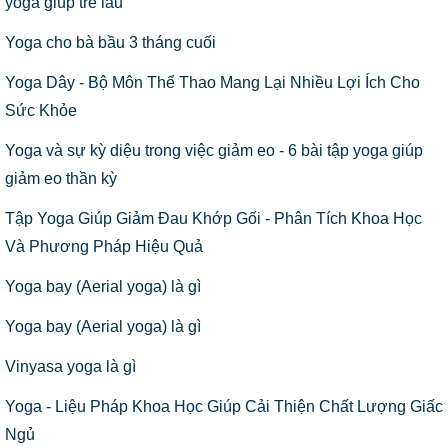
yoga giúp trẻ lâu
Yoga cho bà bầu 3 tháng cuối
Yoga Dây - Bộ Môn Thể Thao Mang Lại Nhiều Lợi Ích Cho
Sức Khỏe
Yoga và sự kỳ diệu trong việc giảm eo - 6 bài tập yoga giúp
giảm eo thần kỳ
Tập Yoga Giúp Giảm Đau Khớp Gối - Phân Tích Khoa Học
Và Phương Pháp Hiệu Quả
Yoga bay (Aerial yoga) là gì
Yoga bay (Aerial yoga) là gì
Vinyasa yoga là gì
Yoga - Liệu Pháp Khoa Học Giúp Cải Thiện Chất Lượng Giấc
Ngủ