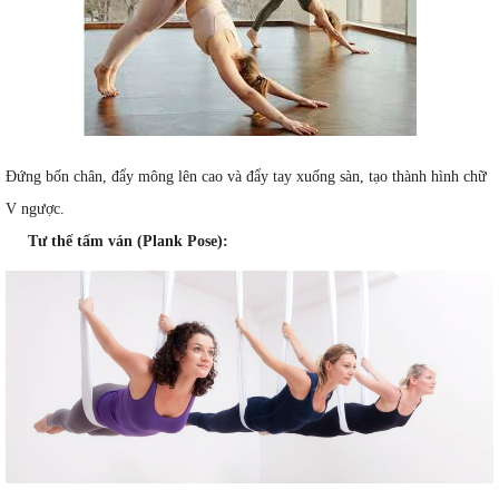
Đứng bốn chân, đẩy mông lên cao và đẩy tay xuống sàn, tạo thành hình chữ
V ngược.
Tư thế tấm ván (Plank Pose):